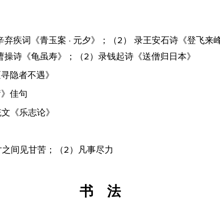
）录辛弃疾词《青玉案 · 元夕》；（2） 录王安石诗《登飞来
）录曹操诗《龟虽寿》；（2）录钱起诗《送僧归日本》
诗《寻隐者不遇》
庸》佳句
长统文《乐志论》
）方寸之间见甘苦；（2）凡事尽力
书　法