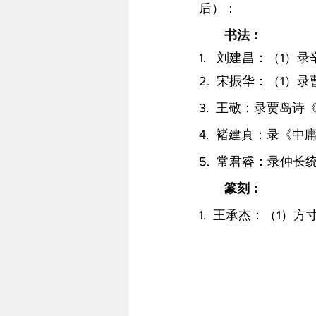
后）：
书法：
1.   刘建昌：（1
2.  宋振华：（1
3.  王敬：录贾岛
4.  褚建真：录《中
5.  常君睿：录仲
篆刻：
1.  王承杰：（1