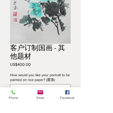
客户订制国画 - 其
他题材
US$400.00
價
格
How would you like your portrait to be
painted on rice paper? (選填)
Phone
Email
Facebook
0/500
數量
*