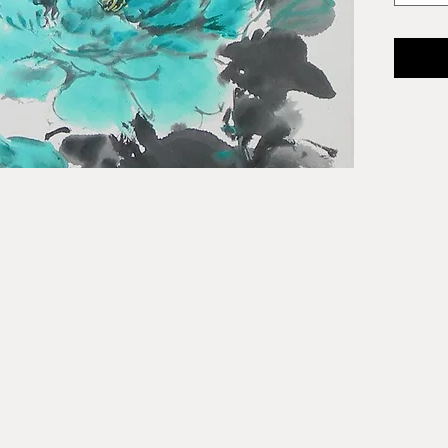
画种：
尺寸：18"