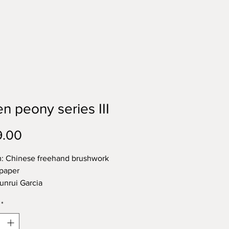
n peony series III
Price
9.00
: Chinese freehand brushwork
 paper
Junrui Garcia
" X 22"
*
绿牡丹系列之三
常君睿