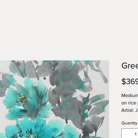
Gree
$36
Medium
on rice
Artist: 
Size: 18
Quantity
名称：
作者：