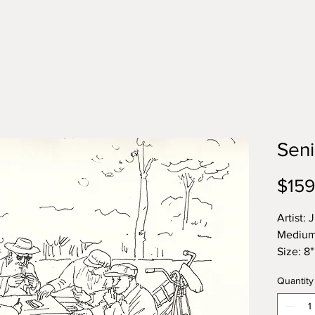
Seni
$159
Artist: 
Medium:
Size: 8"
中文名
Quantity
画种：
作者：