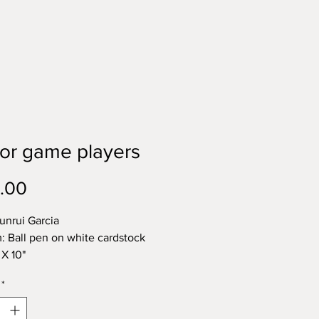
or game players
Price
.00
Junrui Garcia
 Ball pen on white cardstock
 X 10"
称：街头打牌的老人们
*
中性笔-白卡纸
常君睿