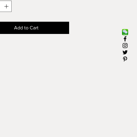
常君睿
.5" X 14"
Add to Cart