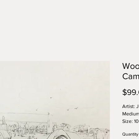
Woo
Cam
$99
Artist: 
Medium
Size: 10
中文名
Quantity
画种：