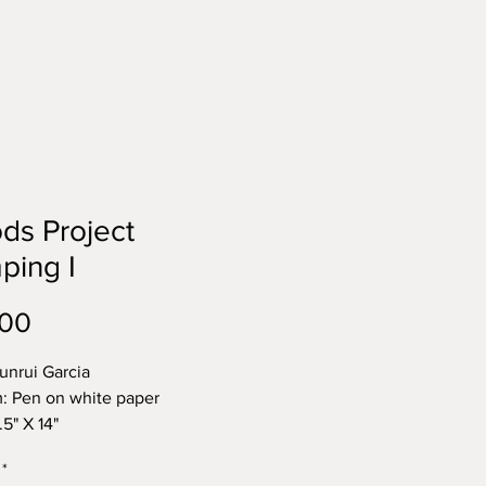
ds Project
ping I
Price
.00
Junrui Garcia
: Pen on white paper
.5" X 14"
称：树林项目野营之一
*
中性笔-速写纸